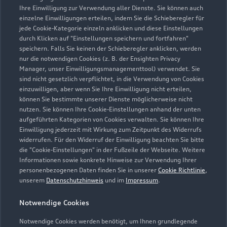
Ihre Einwilligung zur Verwendung aller Dienste. Sie können auch
info@feicht.de
einzelne Einwilligungen erteilen, indem Sie die Schieberegler für
jede Cookie-Kategorie einzeln anklicken und diese Einstellungen
durch Klicken auf "Einstellungen speichern und fortfahren"
Kontaktdaten herunterladen
speichern. Falls Sie keinen der Schieberegler anklicken, werden
nur die notwendigen Cookies (z. B. der Ensighten Privacy
Manager, unser Einwilligungsmanagementtool) verwendet. Sie
sind nicht gesetzlich verpflichtet, in die Verwendung von Cookies
einzuwilligen, aber wenn Sie Ihre Einwilligung nicht erteilen,
Öffnungszeiten
können Sie bestimmte unserer Dienste möglicherweise nicht
nutzen. Sie können Ihre Cookie-Einstellungen anhand der unten
aufgeführten Kategorien von Cookies verwalten. Sie können Ihre
Service
Einwilligung jederzeit mit Wirkung zum Zeitpunkt des Widerrufs
widerrufen. Für den Widerruf der Einwilligung beachten Sie bitte
Geöffnet bis
18:15
die "Cookie-Einstellungen" in der Fußzeile der Webseite. Weitere
Informationen sowie konkrete Hinweise zur Verwendung Ihrer
personenbezogenen Daten finden Sie in unserer
Cookie Richtlinie
,
Montag - Freitag
07:00 - 18:15
unserem
Datenschutzhinweis
und im
Impressum
.
Samstag
09:00 - 13:00
Notwendige Cookies
Sonntag
Geschlossen
Notwendige Cookies werden benötigt, um Ihnen grundlegende