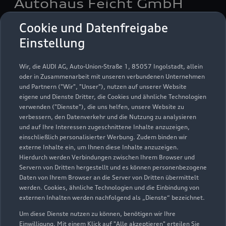
Autohaus Feicht GmbH
Cookie und Datenfreigabe
Servicepartner
e-tron
Einstellung
Wir, die AUDI AG, Auto-Union-Straße 1, 85057 Ingolstadt, allein
oder in Zusammenarbeit mit unseren verbundenen Unternehmen
und Partnern ("Wir", "Unser"), nutzen auf unserer Website
eigene und Dienste Dritter, die Cookies und ähnliche Technologien
verwenden ("Dienste"), die uns helfen, unsere Website zu
verbessern, den Datenverkehr und die Nutzung zu analysieren
und auf Ihre Interessen zugeschnittene Inhalte anzuzeigen,
einschließlich personalisierter Werbung. Zudem binden wir
externe Inhalte ein, um Ihnen diese Inhalte anzuzeigen.
Hierdurch werden Verbindungen zwischen Ihrem Browser und
Servern von Dritten hergestellt und es können personenbezogene
Daten von Ihrem Browser an die Server von Dritten übermittelt
Münchner Straße 39
werden. Cookies, ähnliche Technologien und die Einbindung von
85540 Haar
externen Inhalten werden nachfolgend als „Dienste“ bezeichnet.
Um diese Dienste nutzen zu können, benötigen wir Ihre
089 4530370
Einwilligung. Mit einem Klick auf "Alle akzeptieren" erteilen Sie