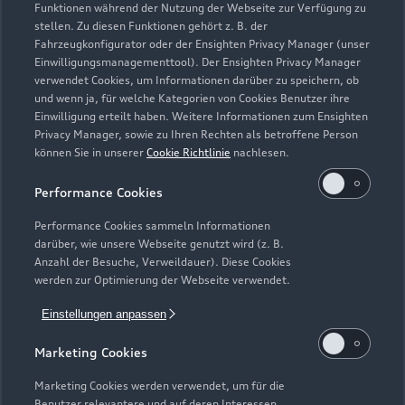
Funktionen während der Nutzung der Webseite zur Verfügung zu
stellen. Zu diesen Funktionen gehört z. B. der
Fahrzeugkonfigurator oder der Ensighten Privacy Manager (unser
Einwilligungsmanagementtool). Der Ensighten Privacy Manager
Zurück nach oben
verwendet Cookies, um Informationen darüber zu speichern, ob
und wenn ja, für welche Kategorien von Cookies Benutzer ihre
Einwilligung erteilt haben. Weitere Informationen zum Ensighten
Modelle
Privacy Manager, sowie zu Ihren Rechten als betroffene Person
können Sie in unserer
Cookie Richtlinie
nachlesen.
Kaufen & leasen
Alle Modelle
Performance Cookies
Modelle vergleichen
Service & Zubehör
Performance Cookies sammeln Informationen
Neuwagensuche
darüber, wie unsere Webseite genutzt wird (z. B.
Elektromodelle
Anzahl der Besuche, Verweildauer). Diese Cookies
Gebrauchtwagensuche
Support
werden zur Optimierung der Webseite verwendet.
Saisonale Angebote
Plug-in-Hybride
Gebrauchtwagen
Einstellungen anpassen
Audi Services
Über Audi
Kundenservice
Finanzierung
Marketing Cookies
Garantie
Händlersuche
Aktionen & Angebote
Unternehmen
Marketing Cookies werden verwendet, um für die
Audi digital services
Benutzer relevantere und auf deren Interessen