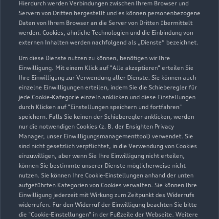
Hierdurch werden Verbindungen zwischen Ihrem Browser und
Servern von Dritten hergestellt und es können personenbezogene
Daten von Ihrem Browser an die Server von Dritten übermittelt
Wir beraten Sie gerne
werden. Cookies, ähnliche Technologien und die Einbindung von
externen Inhalten werden nachfolgend als „Dienste“ bezeichnet.
Hier finden Sie die passenden Ansprechpartnerinnen
Um diese Dienste nutzen zu können, benötigen wir Ihre
und Ansprechpartner.
Einwilligung. Mit einem Klick auf "Alle akzeptieren" erteilen Sie
Ihre Einwilligung zur Verwendung aller Dienste. Sie können auch
einzelne Einwilligungen erteilen, indem Sie die Schieberegler für
Zur Teamübersicht
jede Cookie-Kategorie einzeln anklicken und diese Einstellungen
durch Klicken auf "Einstellungen speichern und fortfahren"
speichern. Falls Sie keinen der Schieberegler anklicken, werden
nur die notwendigen Cookies (z. B. der Ensighten Privacy
Manager, unser Einwilligungsmanagementtool) verwendet. Sie
sind nicht gesetzlich verpflichtet, in die Verwendung von Cookies
einzuwilligen, aber wenn Sie Ihre Einwilligung nicht erteilen,
können Sie bestimmte unserer Dienste möglicherweise nicht
nutzen. Sie können Ihre Cookie-Einstellungen anhand der unten
Serviceberater kontaktieren
aufgeführten Kategorien von Cookies verwalten. Sie können Ihre
Einwilligung jederzeit mit Wirkung zum Zeitpunkt des Widerrufs
widerrufen. Für den Widerruf der Einwilligung beachten Sie bitte
die "Cookie-Einstellungen" in der Fußzeile der Webseite. Weitere