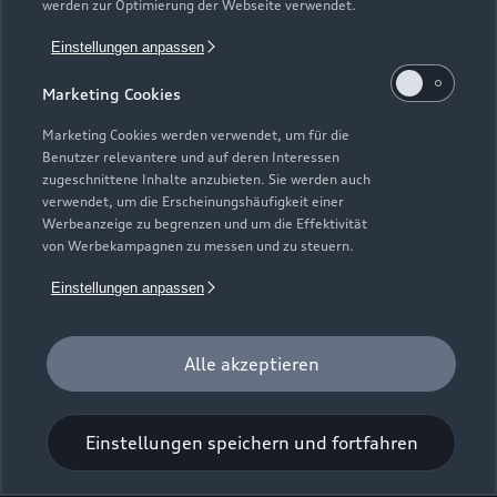
werden zur Optimierung der Webseite verwendet.
Münchner Straße 39
Einstellungen anpassen
85540 Haar
Marketing Cookies
089 4530370
Marketing Cookies werden verwendet, um für die
Benutzer relevantere und auf deren Interessen
info@feicht.de
zugeschnittene Inhalte anzubieten. Sie werden auch
verwendet, um die Erscheinungshäufigkeit einer
Werbeanzeige zu begrenzen und um die Effektivität
Kontaktdaten herunterladen
von Werbekampagnen zu messen und zu steuern.
Einstellungen anpassen
Öffnungszeiten
Alle akzeptieren
Service
Geschlossen
,
öffnet am
Montag 07:00
Einstellungen speichern und fortfahren